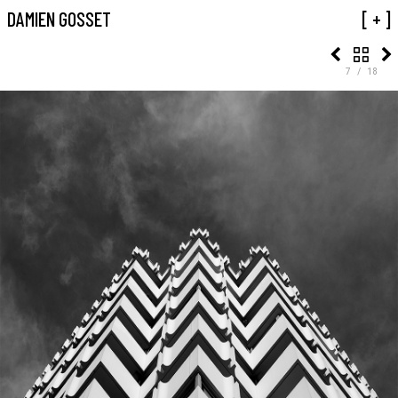
01 TRIANGLES
DAMIEN GOSSET
[ + ]
7 / 18