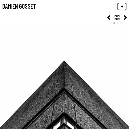
01 TRIANGLES
DAMIEN GOSSET
[ + ]
10 / 18