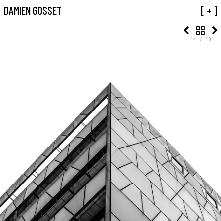
01 TRIANGLES
DAMIEN GOSSET
[ + ]
14 / 18